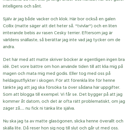
intelligens och sånt.
Själv är jag både vacker och klok. Här bor också en galen
Collix (matte säger att det heter så. *tvivlar*) och en liten
irriterande bebis av rasen Cesky terrier. Eftersom jag är
världens snällaste, så berättar jag inte vad jag tycker om de
andra.
Det här med att matte skriver böcker är egentligen ingen bra
idé. Det vore bättre om hon använde tiden till att klia mig på
magen och mata mig med godis. Eller tog med oss på
heldagsutflykter i skogen. För att förenkla lite för henne
tänkte jag att jag ska försöka ta över sådana här uppgifter.
Som att blogga till exempel. Vi får se. Det bygger på att jag
kommer åt datorn, och det är ofta rätt problematiskt, om jag
zäger zå..... nu fick ni tänka lite själva.
Nu ska jag ta av matte glasögonen, slicka henne överallt och
skälla lite. Då reser hon sig nog till slut och går ut med oss.