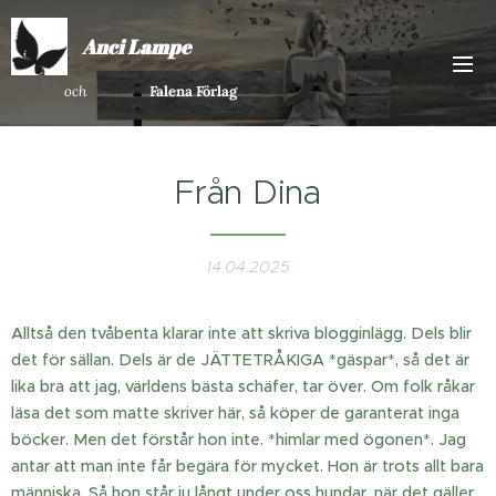
Anci Lampe
och
Falena Förlag
Från Dina
14.04.2025
Alltså den tvåbenta klarar inte att skriva blogginlägg. Dels blir
det för sällan. Dels är de JÄTTETRÅKIGA *gäspar*, så det är
lika bra att jag, världens bästa schäfer, tar över. Om folk råkar
läsa det som matte skriver här, så köper de garanterat inga
böcker. Men det förstår hon inte. *himlar med ögonen*. Jag
antar att man inte får begära för mycket. Hon är trots allt bara
människa. Så hon står ju långt under oss hundar, när det gäller