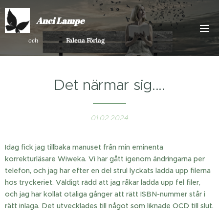
Anci Lampe
och
Falena Förlag
Det närmar sig....
01.02.2024
Idag fick jag tillbaka manuset från min eminenta
korrekturläsare Wiweka. Vi har gått igenom ändringarna per
telefon, och jag har efter en del strul lyckats ladda upp filerna
hos tryckeriet. Väldigt rädd att jag råkar ladda upp fel filer,
och jag har kollat otaliga gånger att rätt ISBN-nummer står i
rätt inlaga. Det utvecklades till något som liknade OCD till slut.