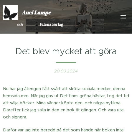
Anci Lampe
och
Falena Förlag
Det blev mycket att göra
20.03.2024
Nu har jag återigen fått svårt att sköta sociala medier, denna
hemsida mm. När jag gav ut Det finns gröna hästar, tog det tid
att sälja böcker. Mina vänner köpte den, och några nyfikna.
Därefter fick jag sälja in den en bok åt gången. Och vara ute
och signera.
Därför var jag inte beredd på det som hände när boken Inte