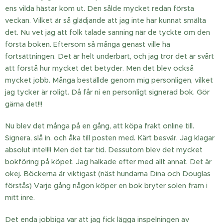
ens vilda hästar kom ut. Den sålde mycket redan första
veckan. Vilket är så glädjande att jag inte har kunnat smälta
det. Nu vet jag att folk talade sanning när de tyckte om den
första boken. Eftersom så många genast ville ha
fortsättningen. Det är helt underbart, och jag tror det är svårt
att förstå hur mycket det betyder. Men det blev också
mycket jobb. Många beställde genom mig personligen, vilket
jag tycker är roligt. Då får ni en personligt signerad bok. Gör
gärna det!!!
Nu blev det många på en gång, att köpa frakt online till.
Signera, slå in, och åka till posten med. Kärt besvär. Jag klagar
absolut inte!!!! Men det tar tid. Dessutom blev det mycket
bokföring på köpet. Jag halkade efter med allt annat. Det är
okej. Böckerna är viktigast (näst hundarna Dina och Douglas
förstås) Varje gång någon köper en bok bryter solen fram i
mitt inre.
Det enda jobbiga var att jag fick lägga inspelningen av